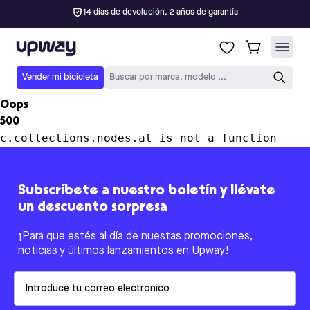
14 días de devolución, 2 años de garantía
Upway
Vender mi bicicleta
Buscar por marca, modelo ...
Oops
500
c.collections.nodes.at is not a function
Subscríbete a nuestro boletín y llévate
un descuento sorpresa
¡Para que estés al día de nuestas promociones,
noticias y últimos lanzamientos en Upway!
Email