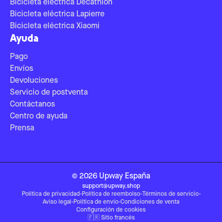
Bicicleta eléctrica Decathlon
Bicicleta eléctrica Lapierre
Bicicleta eléctrica Xiaomi
Ayuda
Pago
Envíos
Devoluciones
Servicio de postventa
Contáctanos
Centro de ayuda
Prensa
©
2026
Upway
España
support@upway.shop
Política de privacidad
-
Política de reembolso
-
Términos de servicio
-
Aviso legal
-
Política de envío
-
Condiciones de venta
Configuración de cookies
🇫🇷
Sitio francés