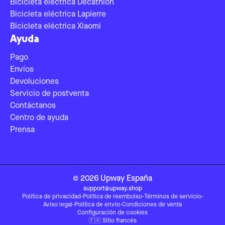
Bicicleta eléctrica Decathlon
Bicicleta eléctrica Lapierre
Bicicleta eléctrica Xiaomi
Ayuda
Pago
Envíos
Devoluciones
Servicio de postventa
Contáctanos
Centro de ayuda
Prensa
©
2026
Upway
España
support@upway.shop
Política de privacidad
-
Política de reembolso
-
Términos de servicio
-
Aviso legal
-
Política de envío
-
Condiciones de venta
Configuración de cookies
🇫🇷
Sitio francés