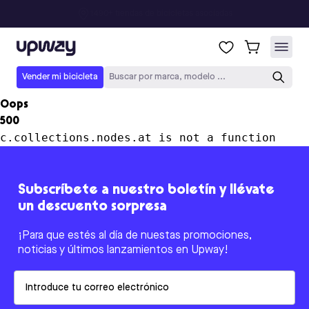
1490+ tiendas de bicicletas asociadas
Upway
Vender mi bicicleta
Buscar por marca, modelo ...
Oops
500
c.collections.nodes.at is not a function
Subscríbete a nuestro boletín y llévate
un descuento sorpresa
¡Para que estés al día de nuestas promociones,
noticias y últimos lanzamientos en Upway!
Email