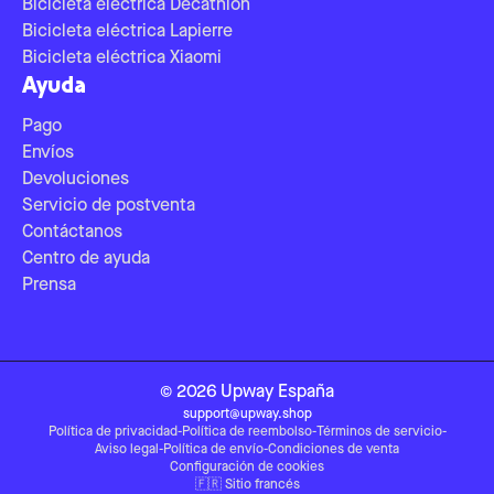
Bicicleta eléctrica Decathlon
Bicicleta eléctrica Lapierre
Bicicleta eléctrica Xiaomi
Ayuda
Pago
Envíos
Devoluciones
Servicio de postventa
Contáctanos
Centro de ayuda
Prensa
©
2026
Upway
España
support@upway.shop
Política de privacidad
-
Política de reembolso
-
Términos de servicio
-
Aviso legal
-
Política de envío
-
Condiciones de venta
Configuración de cookies
🇫🇷
Sitio francés