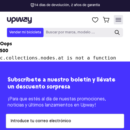
14 días de devolución, 2 años de garantía
Upway
Vender mi bicicleta
Buscar por marca, modelo ...
Oops
500
c.collections.nodes.at is not a function
Subscríbete a nuestro boletín y llévate
un descuento sorpresa
¡Para que estés al día de nuestas promociones,
noticias y últimos lanzamientos en Upway!
Email