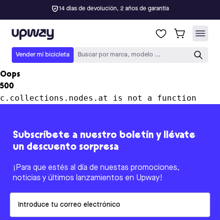
14 días de devolución, 2 años de garantía
Upway
Vender mi bicicleta
Buscar por marca, modelo ...
Oops
500
c.collections.nodes.at is not a function
Subscríbete a nuestro boletín y llévate
un descuento sorpresa
¡Para que estés al día de nuestas promociones,
noticias y últimos lanzamientos en Upway!
Email