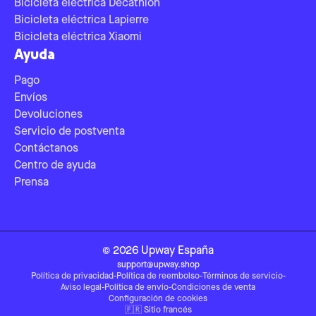
Bicicleta eléctrica Decathlon
Bicicleta eléctrica Lapierre
Bicicleta eléctrica Xiaomi
Ayuda
Pago
Envíos
Devoluciones
Servicio de postventa
Contáctanos
Centro de ayuda
Prensa
©
2026
Upway
España
support@upway.shop
Política de privacidad
-
Política de reembolso
-
Términos de servicio
-
Aviso legal
-
Política de envío
-
Condiciones de venta
Configuración de cookies
🇫🇷
Sitio francés