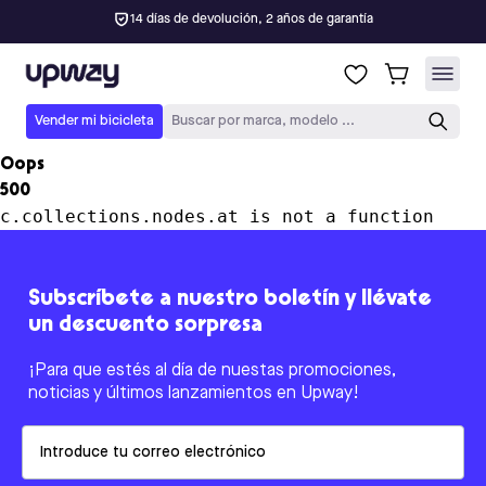
14 días de devolución, 2 años de garantía
Upway
Vender mi bicicleta
Buscar por marca, modelo ...
Oops
500
c.collections.nodes.at is not a function
Subscríbete a nuestro boletín y llévate
un descuento sorpresa
¡Para que estés al día de nuestas promociones,
noticias y últimos lanzamientos en Upway!
Email