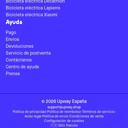
Bicicleta eléctrica Decathlon
Bicicleta eléctrica Lapierre
Bicicleta eléctrica Xiaomi
Ayuda
Pago
Envíos
Devoluciones
Servicio de postventa
Contáctanos
Centro de ayuda
Prensa
©
2026
Upway
España
support@upway.shop
Política de privacidad
-
Política de reembolso
-
Términos de servicio
-
Aviso legal
-
Política de envío
-
Condiciones de venta
Configuración de cookies
🇫🇷
Sitio francés