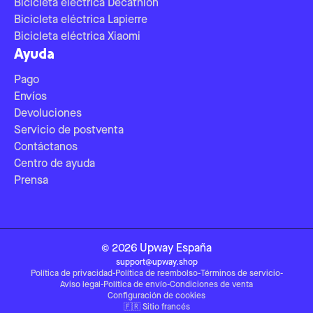
Bicicleta eléctrica Decathlon
Bicicleta eléctrica Lapierre
Bicicleta eléctrica Xiaomi
Ayuda
Pago
Envíos
Devoluciones
Servicio de postventa
Contáctanos
Centro de ayuda
Prensa
©
2026
Upway
España
support@upway.shop
Política de privacidad
-
Política de reembolso
-
Términos de servicio
-
Aviso legal
-
Política de envío
-
Condiciones de venta
Configuración de cookies
🇫🇷
Sitio francés