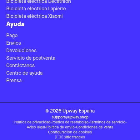
Bicicleta eléctrica Decathlon
Bicicleta eléctrica Lapierre
Bicicleta eléctrica Xiaomi
Ayuda
Pago
Envíos
Devoluciones
Servicio de postventa
Contáctanos
Centro de ayuda
Prensa
©
2026
Upway
España
support@upway.shop
Política de privacidad
-
Política de reembolso
-
Términos de servicio
-
Aviso legal
-
Política de envío
-
Condiciones de venta
Configuración de cookies
🇫🇷
Sitio francés