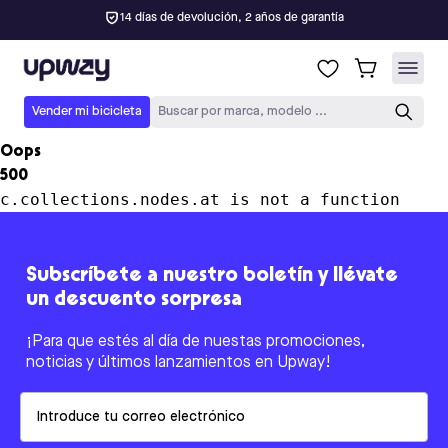
14 días de devolución, 2 años de garantía
Upway
Vender mi bicicleta
Buscar por marca, modelo ...
Oops
500
c.collections.nodes.at is not a function
Subscríbete a nuestro boletín y llévate
un descuento sorpresa
¡Para que estés al día de nuestas promociones,
noticias y últimos lanzamientos en Upway!
Email