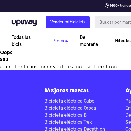
1490+ tiendas
Upway
Vender mi bicicleta
Todas las
De
Promo
Híbrida
bicis
montaña
Oops
500
c.collections.nodes.at is not a function
Mejores marcas
A
Bicicleta eléctrica Cube
Pa
Bicicleta eléctrica Orbea
En
Bicicleta eléctrica BH
De
Bicicleta eléctrica Trek
Se
Bicicleta eléctrica Decathlon
Co