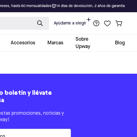
ereses, hasta 60 mensualidades
14 días de devolución, 2 años de garantía
Ayúdame a elegir
Sobre
Accesorios
Marcas
Blog
Upway
 boletín y llévate
sa
estas promociones, noticias y
way!