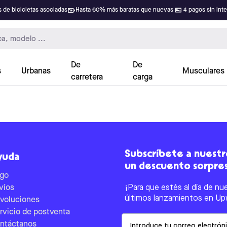
 de bicicletas asociadas
Hasta 60% más baratas que nuevas
4 pagos sin int
De
De
s
Urbanas
Musculares
carretera
carga
Subscríbete a nuestro
yuda
un descuento sorpre
go
víos
¡Para que estés al día de nu
últimos lanzamientos en Up
voluciones
rvicio de postventa
Email
ntáctanos