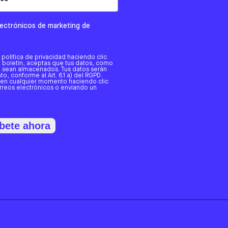
electrónicos de marketing de
a política de privacidad haciendo clic
tro boletín, aceptas que tus datos, como
o, sean almacenados. Tus datos serán
o, conforme al Art. 6.1 a) del RGPD.
 en cualquier momento haciendo clic
orreos electrónicos o enviando un
bete ahora