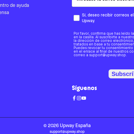
ntro de ayuda
ensa
Sí, deseo recibir correos 
Upway.
Por favor, confirma que has leído l
en la casilla. Al suscribirte a nues
la dirección de correo electrónic
tratados en base a tu consentimient
Puedes revocar tu consentimiento
en el enlace al final de nuestros c
correo a support@upway.shop.
Subscrí
Síguenos
©
2026
Upway
España
support@upway.shop