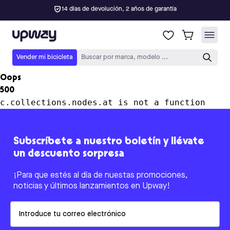
14 días de devolución, 2 años de garantía
Upway
Vender mi bicicleta
Buscar por marca, modelo ...
Oops
500
c.collections.nodes.at is not a function
Subscríbete a nuestro boletín y llévate
un descuento sorpresa
¡Para que estés al día de nuestas promociones,
noticias y últimos lanzamientos en Upway!
Email