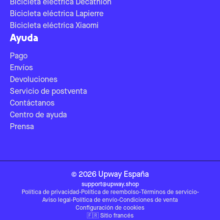
Bicicleta eléctrica Decathlon
Bicicleta eléctrica Lapierre
Bicicleta eléctrica Xiaomi
Ayuda
Pago
Envíos
Devoluciones
Servicio de postventa
Contáctanos
Centro de ayuda
Prensa
©
2026
Upway
España
support@upway.shop
Política de privacidad
-
Política de reembolso
-
Términos de servicio
-
Aviso legal
-
Política de envío
-
Condiciones de venta
Configuración de cookies
🇫🇷
Sitio francés