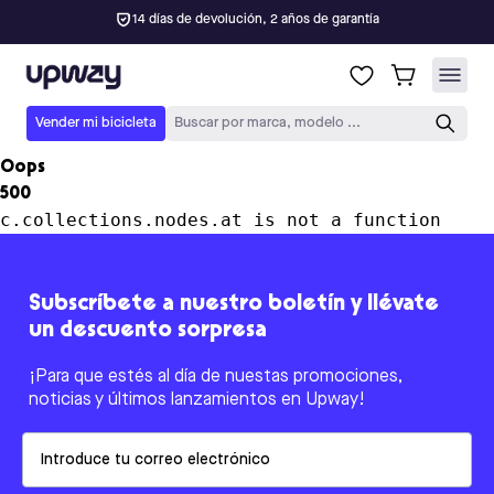
14 días de devolución, 2 años de garantía
Upway
Vender mi bicicleta
Buscar por marca, modelo ...
Oops
500
c.collections.nodes.at is not a function
Subscríbete a nuestro boletín y llévate
un descuento sorpresa
¡Para que estés al día de nuestas promociones,
noticias y últimos lanzamientos en Upway!
Email