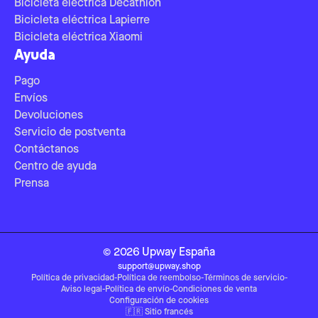
Bicicleta eléctrica Decathlon
Bicicleta eléctrica Lapierre
Bicicleta eléctrica Xiaomi
Ayuda
Pago
Envíos
Devoluciones
Servicio de postventa
Contáctanos
Centro de ayuda
Prensa
©
2026
Upway
España
support@upway.shop
Política de privacidad
-
Política de reembolso
-
Términos de servicio
-
Aviso legal
-
Política de envío
-
Condiciones de venta
Configuración de cookies
🇫🇷
Sitio francés