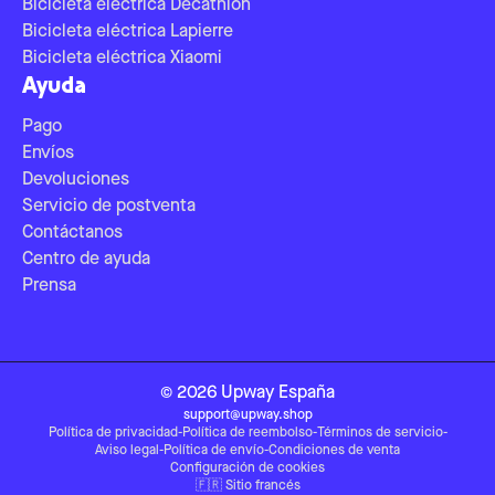
Bicicleta eléctrica Decathlon
Bicicleta eléctrica Lapierre
Bicicleta eléctrica Xiaomi
Ayuda
Pago
Envíos
Devoluciones
Servicio de postventa
Contáctanos
Centro de ayuda
Prensa
©
2026
Upway
España
support@upway.shop
Política de privacidad
-
Política de reembolso
-
Términos de servicio
-
Aviso legal
-
Política de envío
-
Condiciones de venta
Configuración de cookies
🇫🇷
Sitio francés