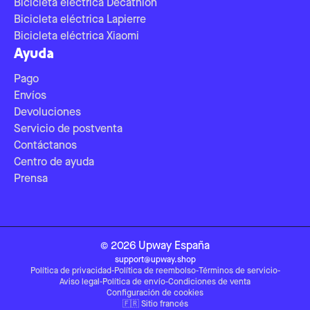
Bicicleta eléctrica Decathlon
Bicicleta eléctrica Lapierre
Bicicleta eléctrica Xiaomi
Ayuda
Pago
Envíos
Devoluciones
Servicio de postventa
Contáctanos
Centro de ayuda
Prensa
©
2026
Upway
España
support@upway.shop
Política de privacidad
-
Política de reembolso
-
Términos de servicio
-
Aviso legal
-
Política de envío
-
Condiciones de venta
Configuración de cookies
🇫🇷
Sitio francés