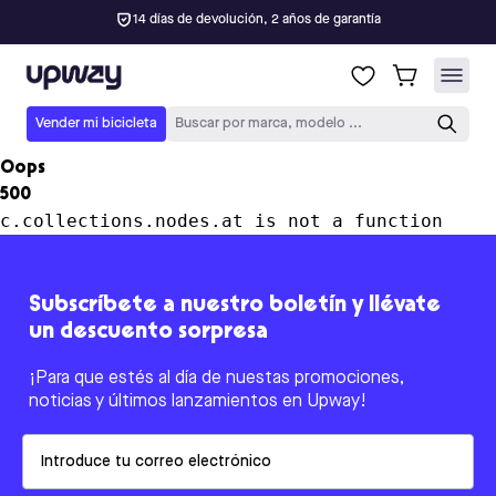
14 días de devolución, 2 años de garantía
Upway
Vender mi bicicleta
Buscar por marca, modelo ...
Oops
500
c.collections.nodes.at is not a function
Subscríbete a nuestro boletín y llévate
un descuento sorpresa
¡Para que estés al día de nuestas promociones,
noticias y últimos lanzamientos en Upway!
Email