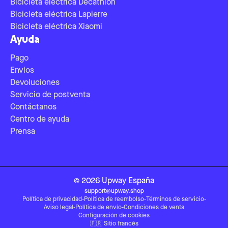
Bicicleta eléctrica Decathlon
Bicicleta eléctrica Lapierre
Bicicleta eléctrica Xiaomi
Ayuda
Pago
Envíos
Devoluciones
Servicio de postventa
Contáctanos
Centro de ayuda
Prensa
©
2026
Upway
España
support@upway.shop
Política de privacidad
-
Política de reembolso
-
Términos de servicio
-
Aviso legal
-
Política de envío
-
Condiciones de venta
Configuración de cookies
🇫🇷
Sitio francés