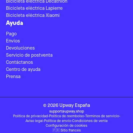
Bicicleta eléctrica Decathlon
Bicicleta eléctrica Lapierre
Bicicleta eléctrica Xiaomi
Ayuda
Pago
Envíos
Devoluciones
Servicio de postventa
Contáctanos
Centro de ayuda
Prensa
©
2026
Upway
España
support@upway.shop
Política de privacidad
-
Política de reembolso
-
Términos de servicio
-
Aviso legal
-
Política de envío
-
Condiciones de venta
Configuración de cookies
🇫🇷
Sitio francés