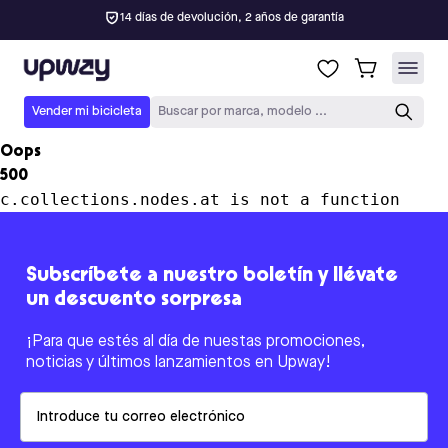
14 días de devolución, 2 años de garantía
Upway
Vender mi bicicleta
Buscar por marca, modelo ...
Oops
500
c.collections.nodes.at is not a function
Subscríbete a nuestro boletín y llévate
un descuento sorpresa
¡Para que estés al día de nuestas promociones,
noticias y últimos lanzamientos en Upway!
Email