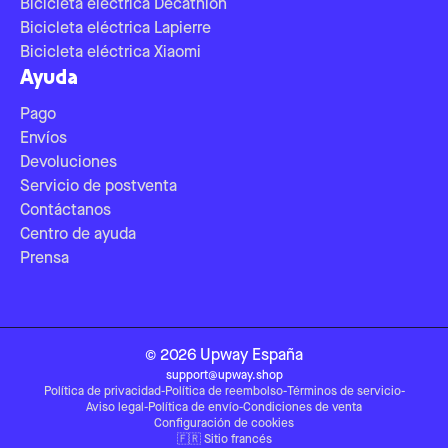
Bicicleta eléctrica Decathlon
Bicicleta eléctrica Lapierre
Bicicleta eléctrica Xiaomi
Ayuda
Pago
Envíos
Devoluciones
Servicio de postventa
Contáctanos
Centro de ayuda
Prensa
©
2026
Upway
España
support@upway.shop
Política de privacidad
-
Política de reembolso
-
Términos de servicio
-
Aviso legal
-
Política de envío
-
Condiciones de venta
Configuración de cookies
🇫🇷
Sitio francés