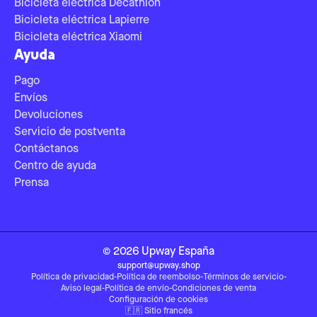
Bicicleta eléctrica Decathlon
Bicicleta eléctrica Lapierre
Bicicleta eléctrica Xiaomi
Ayuda
Pago
Envíos
Devoluciones
Servicio de postventa
Contáctanos
Centro de ayuda
Prensa
©
2026
Upway
España
support@upway.shop
Política de privacidad
-
Política de reembolso
-
Términos de servicio
-
Aviso legal
-
Política de envío
-
Condiciones de venta
Configuración de cookies
🇫🇷
Sitio francés