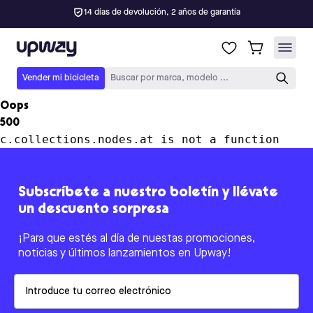
14 días de devolución, 2 años de garantía
Upway
Vender mi bicicleta
Buscar por marca, modelo ...
Oops
500
c.collections.nodes.at is not a function
Subscríbete a nuestro boletín y llévate
un descuento sorpresa
¡Para que estés al día de nuestas promociones,
noticias y últimos lanzamientos en Upway!
Email