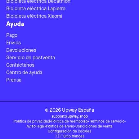
Bicicleta eléctrica Decathlon
Bicicleta eléctrica Lapierre
Bicicleta eléctrica Xiaomi
Ayuda
Pago
Envíos
Devoluciones
Servicio de postventa
Contáctanos
Centro de ayuda
Prensa
©
2026
Upway
España
support@upway.shop
Política de privacidad
-
Política de reembolso
-
Términos de servicio
-
Aviso legal
-
Política de envío
-
Condiciones de venta
Configuración de cookies
🇫🇷
Sitio francés