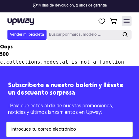
14 días de devolución, 2 años de garantía
Upway
Vender mi bicicleta
Buscar por marca, modelo ...
Oops
500
c.collections.nodes.at is not a function
Subscríbete a nuestro boletín y llévate
un descuento sorpresa
¡Para que estés al día de nuestas promociones,
noticias y últimos lanzamientos en Upway!
Email