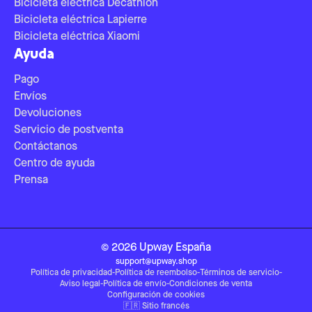
Bicicleta eléctrica Decathlon
Bicicleta eléctrica Lapierre
Bicicleta eléctrica Xiaomi
Ayuda
Pago
Envíos
Devoluciones
Servicio de postventa
Contáctanos
Centro de ayuda
Prensa
©
2026
Upway
España
support@upway.shop
Política de privacidad
-
Política de reembolso
-
Términos de servicio
-
Aviso legal
-
Política de envío
-
Condiciones de venta
Configuración de cookies
🇫🇷
Sitio francés