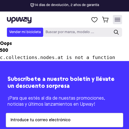
14 días de devolución, 2 años de garantía
Upway
Vender mi bicicleta
Buscar por marca, modelo ...
Oops
500
c.collections.nodes.at is not a function
Subscríbete a nuestro boletín y llévate
un descuento sorpresa
¡Para que estés al día de nuestas promociones,
noticias y últimos lanzamientos en Upway!
Email