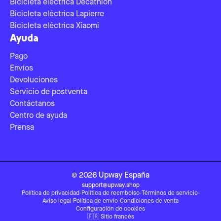
Bicicleta eléctrica Decathlon
Bicicleta eléctrica Lapierre
Bicicleta eléctrica Xiaomi
Ayuda
Pago
Envíos
Devoluciones
Servicio de postventa
Contáctanos
Centro de ayuda
Prensa
©
2026
Upway
España
support@upway.shop
Política de privacidad
-
Política de reembolso
-
Términos de servicio
-
Aviso legal
-
Política de envío
-
Condiciones de venta
Configuración de cookies
🇫🇷
Sitio francés