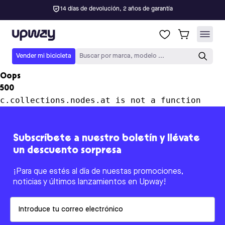
14 días de devolución, 2 años de garantía
Upway
Vender mi bicicleta
Buscar por marca, modelo ...
Oops
500
c.collections.nodes.at is not a function
Subscríbete a nuestro boletín y llévate
un descuento sorpresa
¡Para que estés al día de nuestas promociones,
noticias y últimos lanzamientos en Upway!
Email