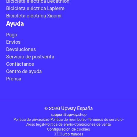
Bicicleta eléctrica Decathlon
Bicicleta eléctrica Lapierre
Bicicleta eléctrica Xiaomi
Ayuda
Pago
Envíos
Devoluciones
Servicio de postventa
Contáctanos
Centro de ayuda
Prensa
©
2026
Upway
España
support@upway.shop
Política de privacidad
-
Política de reembolso
-
Términos de servicio
-
Aviso legal
-
Política de envío
-
Condiciones de venta
Configuración de cookies
🇫🇷
Sitio francés