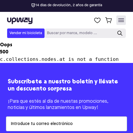
14 días de devolución, 2 años de garantía
Upway
Vender mi bicicleta
Buscar por marca, modelo ...
Oops
500
c.collections.nodes.at is not a function
Subscríbete a nuestro boletín y llévate
un descuento sorpresa
¡Para que estés al día de nuestas promociones,
noticias y últimos lanzamientos en Upway!
Email