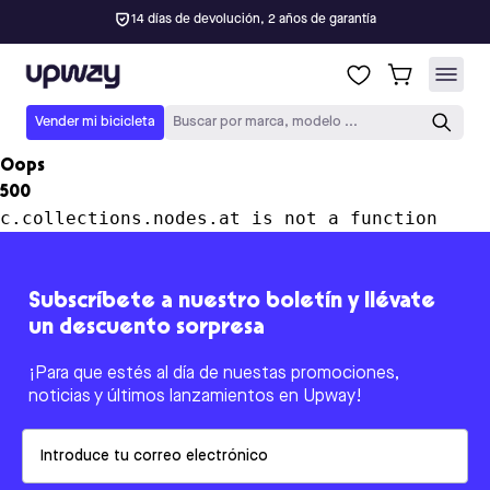
14 días de devolución, 2 años de garantía
Upway
Vender mi bicicleta
Buscar por marca, modelo ...
Oops
500
c.collections.nodes.at is not a function
Subscríbete a nuestro boletín y llévate
un descuento sorpresa
¡Para que estés al día de nuestas promociones,
noticias y últimos lanzamientos en Upway!
Email