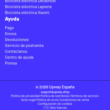
Bicicleta eléctrica Decathlon
Bicicleta eléctrica Lapierre
Bicicleta eléctrica Xiaomi
Ayuda
Pago
Envíos
Devoluciones
Servicio de postventa
Contáctanos
Centro de ayuda
Prensa
©
2026
Upway
España
support@upway.shop
Política de privacidad
-
Política de reembolso
-
Términos de servicio
-
Aviso legal
-
Política de envío
-
Condiciones de venta
Configuración de cookies
🇫🇷
Sitio francés