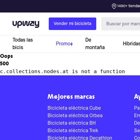
1490+ tiendas
Upway
Vender mi bicicleta
Todas las
De
Promo
Híbrida
bicis
montaña
Oops
500
c.collections.nodes.at is not a function
Mejores marcas
A
Bicicleta eléctrica Cube
Pa
Bicicleta eléctrica Orbea
En
Bicicleta eléctrica BH
De
Bicicleta eléctrica Trek
Se
Bicicleta eléctrica Decathlon
Co