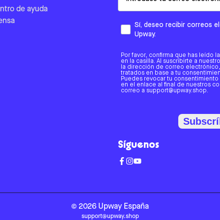
ntro de ayuda
ensa
Sí, deseo recibir correos 
Upway.
Por favor, confirma que has leído l
en la casilla. Al suscribirte a nues
la dirección de correo electrónic
tratados en base a tu consentimient
Puedes revocar tu consentimiento
en el enlace al final de nuestros c
correo a support@upway.shop.
Subscrí
Síguenos
©
2026
Upway
España
support@upway.shop