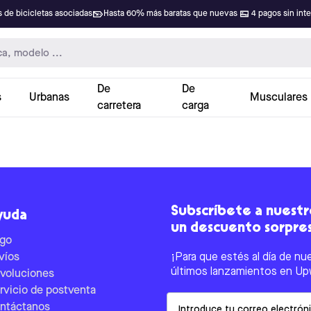
 de bicicletas asociadas
Hasta 60% más baratas que nuevas
4 pagos sin int
De
De
s
Urbanas
Musculares
carretera
carga
Subscríbete a nuestro
yuda
un descuento sorpre
go
víos
¡Para que estés al día de nu
últimos lanzamientos en Up
voluciones
rvicio de postventa
Email
ntáctanos