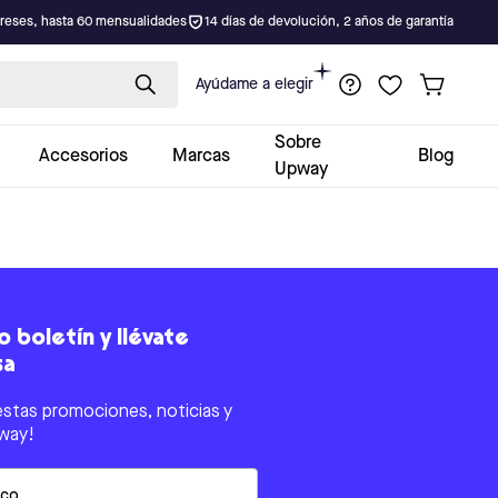
ereses, hasta 60 mensualidades
14 días de devolución, 2 años de garantía
Ayúdame a elegir
Sobre
Accesorios
Marcas
Blog
Upway
 boletín y llévate
sa
estas promociones, noticias y
way!