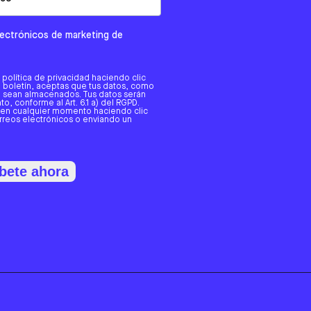
electrónicos de marketing de
a política de privacidad haciendo clic
tro boletín, aceptas que tus datos, como
o, sean almacenados. Tus datos serán
o, conforme al Art. 6.1 a) del RGPD.
 en cualquier momento haciendo clic
orreos electrónicos o enviando un
bete ahora