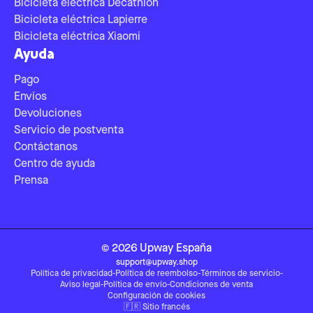
Bicicleta eléctrica Decathlon
Bicicleta eléctrica Lapierre
Bicicleta eléctrica Xiaomi
Ayuda
Pago
Envíos
Devoluciones
Servicio de postventa
Contáctanos
Centro de ayuda
Prensa
©
2026
Upway
España
support@upway.shop
Política de privacidad
-
Política de reembolso
-
Términos de servicio
-
Aviso legal
-
Política de envío
-
Condiciones de venta
Configuración de cookies
🇫🇷
Sitio francés