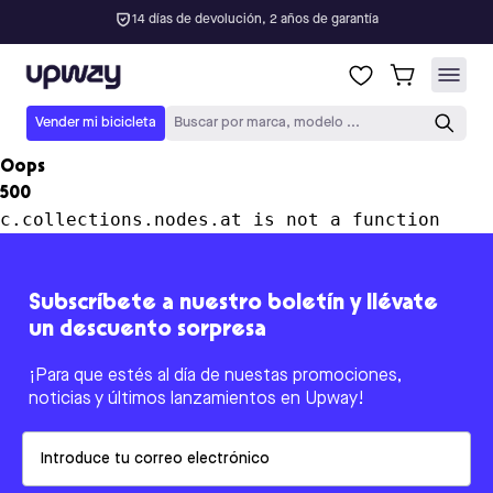
14 días de devolución, 2 años de garantía
Upway
Vender mi bicicleta
Buscar por marca, modelo ...
Oops
500
c.collections.nodes.at is not a function
Subscríbete a nuestro boletín y llévate
un descuento sorpresa
¡Para que estés al día de nuestas promociones,
noticias y últimos lanzamientos en Upway!
Email