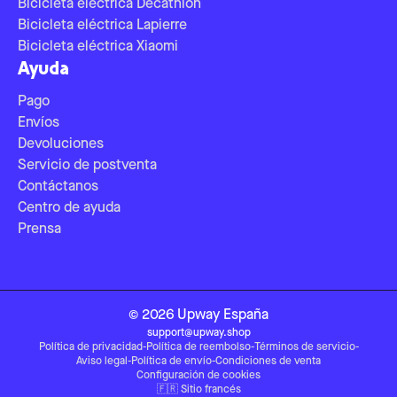
Bicicleta eléctrica Decathlon
Bicicleta eléctrica Lapierre
Bicicleta eléctrica Xiaomi
Ayuda
Pago
Envíos
Devoluciones
Servicio de postventa
Contáctanos
Centro de ayuda
Prensa
©
2026
Upway
España
support@upway.shop
Política de privacidad
-
Política de reembolso
-
Términos de servicio
-
Aviso legal
-
Política de envío
-
Condiciones de venta
Configuración de cookies
🇫🇷
Sitio francés