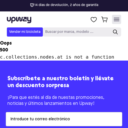
14 días de devolución, 2 años de garantía
Upway
Vender mi bicicleta
Buscar por marca, modelo ...
Oops
500
c.collections.nodes.at is not a function
Subscríbete a nuestro boletín y llévate
un descuento sorpresa
¡Para que estés al día de nuestas promociones,
noticias y últimos lanzamientos en Upway!
Email