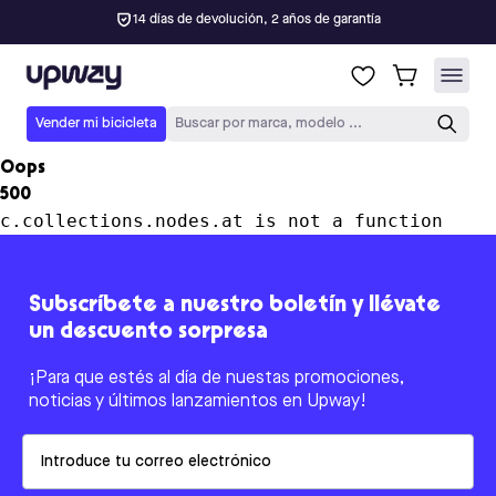
14 días de devolución, 2 años de garantía
Upway
Vender mi bicicleta
Buscar por marca, modelo ...
Oops
500
c.collections.nodes.at is not a function
Subscríbete a nuestro boletín y llévate
un descuento sorpresa
¡Para que estés al día de nuestas promociones,
noticias y últimos lanzamientos en Upway!
Email