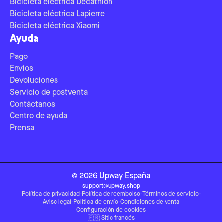
Bicicleta eléctrica Decathlon
Bicicleta eléctrica Lapierre
Bicicleta eléctrica Xiaomi
Ayuda
Pago
Envíos
Devoluciones
Servicio de postventa
Contáctanos
Centro de ayuda
Prensa
©
2026
Upway
España
support@upway.shop
Política de privacidad
-
Política de reembolso
-
Términos de servicio
-
Aviso legal
-
Política de envío
-
Condiciones de venta
Configuración de cookies
🇫🇷
Sitio francés