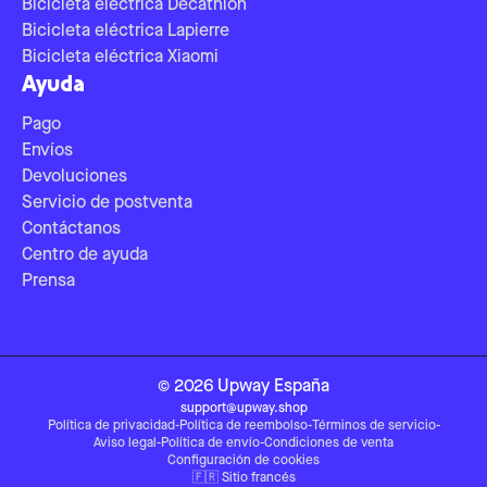
Bicicleta eléctrica Decathlon
Bicicleta eléctrica Lapierre
Bicicleta eléctrica Xiaomi
Ayuda
Pago
Envíos
Devoluciones
Servicio de postventa
Contáctanos
Centro de ayuda
Prensa
©
2026
Upway
España
support@upway.shop
Política de privacidad
-
Política de reembolso
-
Términos de servicio
-
Aviso legal
-
Política de envío
-
Condiciones de venta
Configuración de cookies
🇫🇷
Sitio francés