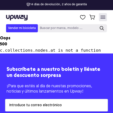
14 días de devolución, 2 años de garantía
Upway
Vender mi bicicleta
Buscar por marca, modelo ...
Oops
500
c.collections.nodes.at is not a function
Subscríbete a nuestro boletín y llévate
un descuento sorpresa
¡Para que estés al día de nuestas promociones,
noticias y últimos lanzamientos en Upway!
Email