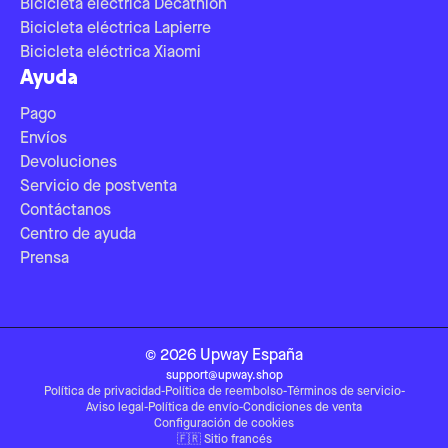
Bicicleta eléctrica Decathlon
Bicicleta eléctrica Lapierre
Bicicleta eléctrica Xiaomi
Ayuda
Pago
Envíos
Devoluciones
Servicio de postventa
Contáctanos
Centro de ayuda
Prensa
©
2026
Upway
España
support@upway.shop
Política de privacidad
-
Política de reembolso
-
Términos de servicio
-
Aviso legal
-
Política de envío
-
Condiciones de venta
Configuración de cookies
🇫🇷
Sitio francés