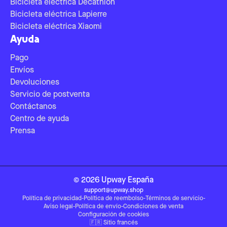
Bicicleta eléctrica Decathlon
Bicicleta eléctrica Lapierre
Bicicleta eléctrica Xiaomi
Ayuda
Pago
Envíos
Devoluciones
Servicio de postventa
Contáctanos
Centro de ayuda
Prensa
©
2026
Upway
España
support@upway.shop
Política de privacidad
-
Política de reembolso
-
Términos de servicio
-
Aviso legal
-
Política de envío
-
Condiciones de venta
Configuración de cookies
🇫🇷
Sitio francés