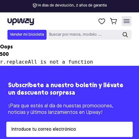
14 días de devolución, 2 años de garantía
Upway
Vender mi bicicleta
Buscar por marca, modelo ...
Oops
500
r.replaceAll is not a function
Subscríbete a nuestro boletín y llévate
un descuento sorpresa
¡Para que estés al día de nuestas promociones,
noticias y últimos lanzamientos en Upway!
Email