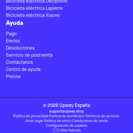
Bicicleta eléctrica Decathlon
Bicicleta eléctrica Lapierre
Bicicleta eléctrica Xiaomi
Ayuda
Pago
Envíos
Devoluciones
Servicio de postventa
Contáctanos
Centro de ayuda
Prensa
©
2026
Upway
España
support@upway.shop
Política de privacidad
-
Política de reembolso
-
Términos de servicio
-
Aviso legal
-
Política de envío
-
Condiciones de venta
Configuración de cookies
🇫🇷
Sitio francés