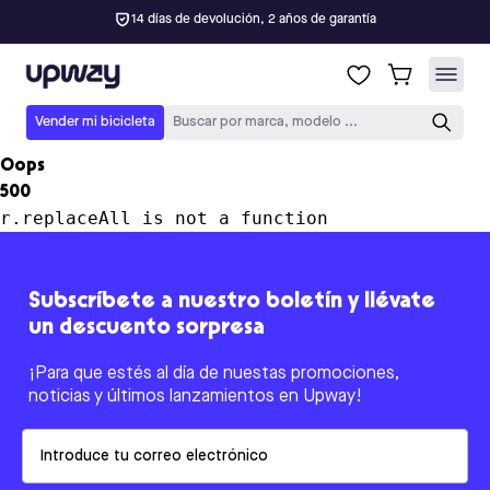
14 días de devolución, 2 años de garantía
Upway
Vender mi bicicleta
Buscar por marca, modelo ...
Oops
500
r.replaceAll is not a function
Subscríbete a nuestro boletín y llévate
un descuento sorpresa
¡Para que estés al día de nuestas promociones,
noticias y últimos lanzamientos en Upway!
Email