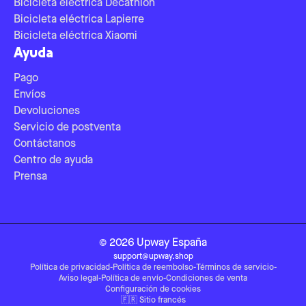
Bicicleta eléctrica Decathlon
Bicicleta eléctrica Lapierre
Bicicleta eléctrica Xiaomi
Ayuda
Pago
Envíos
Devoluciones
Servicio de postventa
Contáctanos
Centro de ayuda
Prensa
©
2026
Upway
España
support@upway.shop
Política de privacidad
-
Política de reembolso
-
Términos de servicio
-
Aviso legal
-
Política de envío
-
Condiciones de venta
Configuración de cookies
🇫🇷
Sitio francés