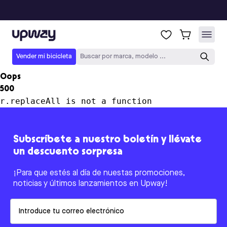
Upway
Vender mi bicicleta
Buscar por marca, modelo ...
Oops
500
r.replaceAll is not a function
Subscríbete a nuestro boletín y llévate
un descuento sorpresa
¡Para que estés al día de nuestas promociones,
noticias y últimos lanzamientos en Upway!
Email