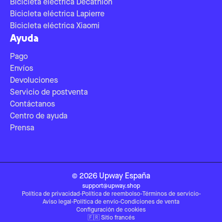
Bicicleta eléctrica Decathlon
Bicicleta eléctrica Lapierre
Bicicleta eléctrica Xiaomi
Ayuda
Pago
Envíos
Devoluciones
Servicio de postventa
Contáctanos
Centro de ayuda
Prensa
©
2026
Upway
España
support@upway.shop
Política de privacidad
-
Política de reembolso
-
Términos de servicio
-
Aviso legal
-
Política de envío
-
Condiciones de venta
Configuración de cookies
🇫🇷
Sitio francés