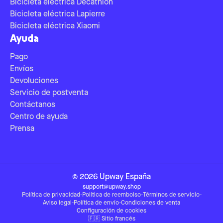
Bicicleta eléctrica Decathlon
Bicicleta eléctrica Lapierre
Bicicleta eléctrica Xiaomi
Ayuda
Pago
Envíos
Devoluciones
Servicio de postventa
Contáctanos
Centro de ayuda
Prensa
©
2026
Upway
España
support@upway.shop
Política de privacidad
-
Política de reembolso
-
Términos de servicio
-
Aviso legal
-
Política de envío
-
Condiciones de venta
Configuración de cookies
🇫🇷
Sitio francés