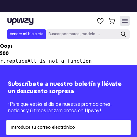
Upway
Vender mi bicicleta
Buscar por marca, modelo ...
Oops
500
r.replaceAll is not a function
Subscríbete a nuestro boletín y llévate
un descuento sorpresa
¡Para que estés al día de nuestas promociones,
noticias y últimos lanzamientos en Upway!
Email