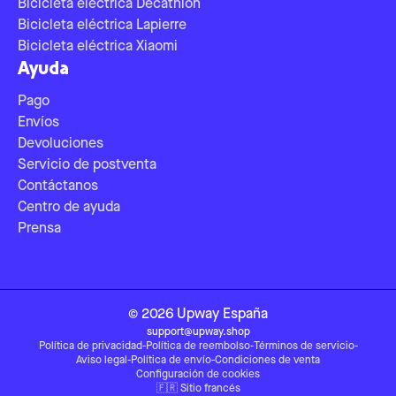
Bicicleta eléctrica Decathlon
Bicicleta eléctrica Lapierre
Bicicleta eléctrica Xiaomi
Ayuda
Pago
Envíos
Devoluciones
Servicio de postventa
Contáctanos
Centro de ayuda
Prensa
©
2026
Upway
España
support@upway.shop
Política de privacidad
-
Política de reembolso
-
Términos de servicio
-
Aviso legal
-
Política de envío
-
Condiciones de venta
Configuración de cookies
🇫🇷
Sitio francés