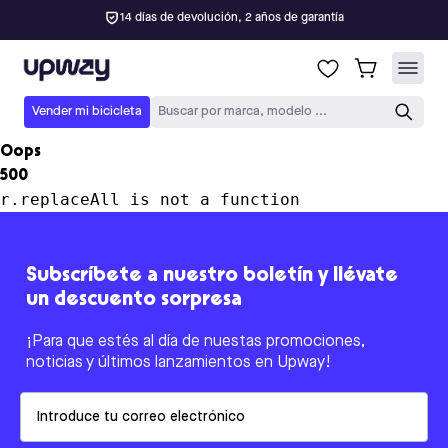
14 días de devolución, 2 años de garantía
Upway
Vender mi bicicleta
Buscar por marca, modelo ...
Oops
500
r.replaceAll is not a function
Subscríbete a nuestro boletín y llévate
un descuento sorpresa
¡Para que estés al día de nuestas promociones,
noticias y últimos lanzamientos en Upway!
Email