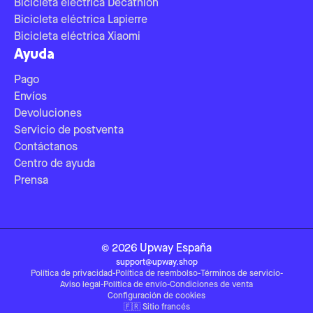
Bicicleta eléctrica Decathlon
Bicicleta eléctrica Lapierre
Bicicleta eléctrica Xiaomi
Ayuda
Pago
Envíos
Devoluciones
Servicio de postventa
Contáctanos
Centro de ayuda
Prensa
©
2026
Upway
España
support@upway.shop
Política de privacidad
-
Política de reembolso
-
Términos de servicio
-
Aviso legal
-
Política de envío
-
Condiciones de venta
Configuración de cookies
🇫🇷
Sitio francés