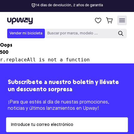
14 días de devolución, 2 años de garantía
Upway
Vender mi bicicleta
Buscar por marca, modelo ...
Oops
500
r.replaceAll is not a function
Subscríbete a nuestro boletín y llévate
un descuento sorpresa
¡Para que estés al día de nuestas promociones,
noticias y últimos lanzamientos en Upway!
Email