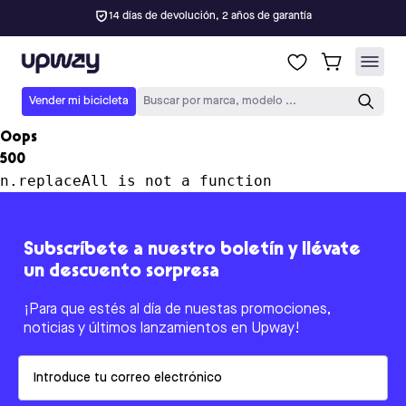
14 días de devolución, 2 años de garantía
Upway
Vender mi bicicleta
Buscar por marca, modelo ...
Oops
500
n.replaceAll is not a function
Subscríbete a nuestro boletín y llévate
un descuento sorpresa
¡Para que estés al día de nuestas promociones,
noticias y últimos lanzamientos en Upway!
Email