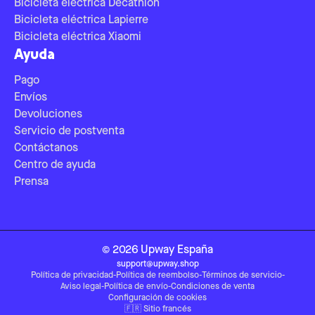
Bicicleta eléctrica Decathlon
Bicicleta eléctrica Lapierre
Bicicleta eléctrica Xiaomi
Ayuda
Pago
Envíos
Devoluciones
Servicio de postventa
Contáctanos
Centro de ayuda
Prensa
©
2026
Upway
España
support@upway.shop
Política de privacidad
-
Política de reembolso
-
Términos de servicio
-
Aviso legal
-
Política de envío
-
Condiciones de venta
Configuración de cookies
🇫🇷
Sitio francés