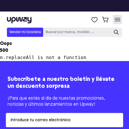
Upway
Vender mi bicicleta
Buscar por marca, modelo ...
Oops
500
n.replaceAll is not a function
Subscríbete a nuestro boletín y llévate
un descuento sorpresa
¡Para que estés al día de nuestas promociones,
noticias y últimos lanzamientos en Upway!
Email