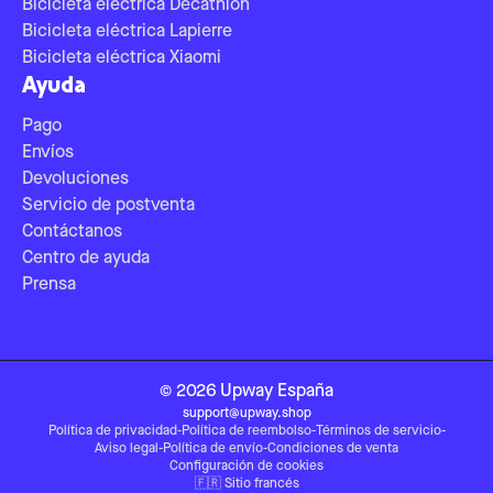
Bicicleta eléctrica Decathlon
Bicicleta eléctrica Lapierre
Bicicleta eléctrica Xiaomi
Ayuda
Pago
Envíos
Devoluciones
Servicio de postventa
Contáctanos
Centro de ayuda
Prensa
©
2026
Upway
España
support@upway.shop
Política de privacidad
-
Política de reembolso
-
Términos de servicio
-
Aviso legal
-
Política de envío
-
Condiciones de venta
Configuración de cookies
🇫🇷
Sitio francés