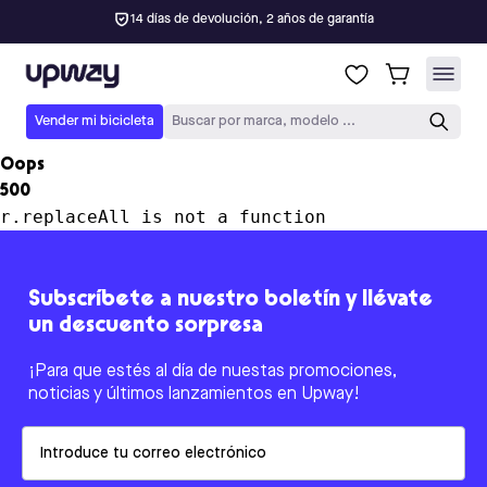
14 días de devolución, 2 años de garantía
Upway
Vender mi bicicleta
Buscar por marca, modelo ...
Oops
500
r.replaceAll is not a function
Subscríbete a nuestro boletín y llévate
un descuento sorpresa
¡Para que estés al día de nuestas promociones,
noticias y últimos lanzamientos en Upway!
Email