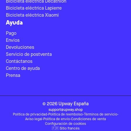
Bicicleta eléctrica Decathlon
Bicicleta eléctrica Lapierre
Bicicleta eléctrica Xiaomi
Ayuda
Pago
Envíos
Devoluciones
Servicio de postventa
Contáctanos
Centro de ayuda
Prensa
©
2026
Upway
España
support@upway.shop
Política de privacidad
-
Política de reembolso
-
Términos de servicio
-
Aviso legal
-
Política de envío
-
Condiciones de venta
Configuración de cookies
🇫🇷
Sitio francés