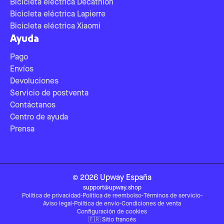
Bicicleta eléctrica Decathlon
Bicicleta eléctrica Lapierre
Bicicleta eléctrica Xiaomi
Ayuda
Pago
Envíos
Devoluciones
Servicio de postventa
Contáctanos
Centro de ayuda
Prensa
©
2026
Upway
España
support@upway.shop
Política de privacidad
-
Política de reembolso
-
Términos de servicio
-
Aviso legal
-
Política de envío
-
Condiciones de venta
Configuración de cookies
🇫🇷
Sitio francés