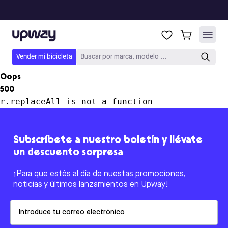
Upway
Vender mi bicicleta
Buscar por marca, modelo ...
Oops
500
r.replaceAll is not a function
Subscríbete a nuestro boletín y llévate
un descuento sorpresa
¡Para que estés al día de nuestas promociones,
noticias y últimos lanzamientos en Upway!
Email