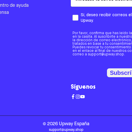
ntro de ayuda
ensa
Sí, deseo recibir correos 
Upway.
Por favor, confirma que has leído l
en la casilla. Al suscribirte a nues
la dirección de correo electrónic
tratados en base a tu consentimient
Puedes revocar tu consentimiento
en el enlace al final de nuestros c
correo a support@upway.shop.
Subscrí
Síguenos
©
2026
Upway
España
support@upway.shop