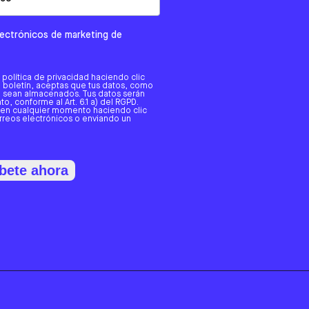
electrónicos de marketing de
a política de privacidad haciendo clic
tro boletín, aceptas que tus datos, como
o, sean almacenados. Tus datos serán
o, conforme al Art. 6.1 a) del RGPD.
 en cualquier momento haciendo clic
orreos electrónicos o enviando un
bete ahora