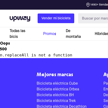
1490+ tiendas
Upway
Vender mi bicicleta
Todas las
De
Promo
Híbrida
bicis
montaña
Oops
500
n.replaceAll is not a function
Mejores marcas
A
Bicicleta eléctrica Cube
Pa
Bicicleta eléctrica Orbea
En
Bicicleta eléctrica BH
De
Bicicleta eléctrica Trek
Se
Bicicleta eléctrica Decathlon
Co