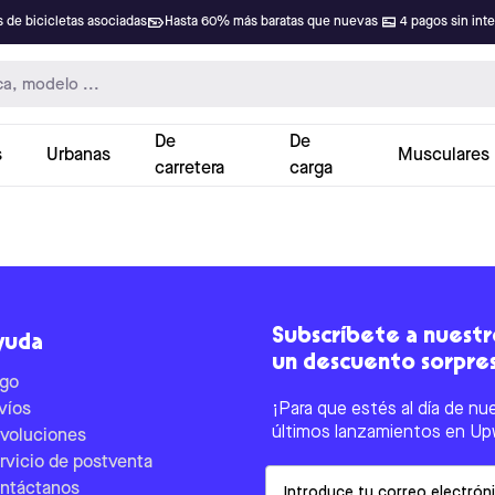
 de bicicletas asociadas
Hasta 60% más baratas que nuevas
4 pagos sin int
De
De
s
Urbanas
Musculares
carretera
carga
Subscríbete a nuestro
yuda
un descuento sorpre
go
víos
¡Para que estés al día de nu
últimos lanzamientos en Up
voluciones
rvicio de postventa
Email
ntáctanos