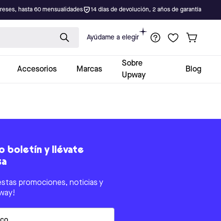
ereses, hasta 60 mensualidades
14 días de devolución, 2 años de garantía
Ayúdame a elegir
Sobre
Accesorios
Marcas
Blog
Upway
 boletín y llévate
sa
estas promociones, noticias y
way!