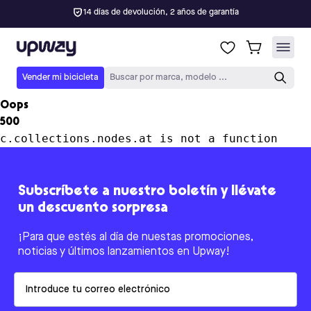
14 días de devolución, 2 años de garantía
Upway
Vender mi bicicleta
Buscar por marca, modelo ...
Oops
500
c.collections.nodes.at is not a function
Subscríbete a nuestro boletín y llévate
un descuento sorpresa
¡Para que estés al día de nuestas promociones,
noticias y últimos lanzamientos en Upway!
Email