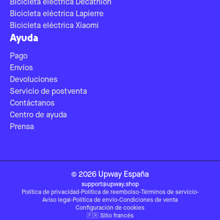
Bicicleta eléctrica Decathlon
Bicicleta eléctrica Lapierre
Bicicleta eléctrica Xiaomi
Ayuda
Pago
Envíos
Devoluciones
Servicio de postventa
Contáctanos
Centro de ayuda
Prensa
©
2026
Upway
España
support@upway.shop
Política de privacidad
-
Política de reembolso
-
Términos de servicio
-
Aviso legal
-
Política de envío
-
Condiciones de venta
Configuración de cookies
🇫🇷
Sitio francés