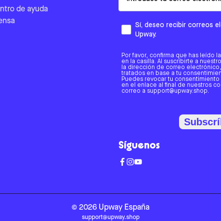
ntro de ayuda
ensa
Sí, deseo recibir correos 
Upway.
Por favor, confirma que has leído l
en la casilla. Al suscribirte a nues
la dirección de correo electrónic
tratados en base a tu consentimient
Puedes revocar tu consentimiento
en el enlace al final de nuestros c
correo a support@upway.shop.
Subscrí
Síguenos
©
2026
Upway
España
support@upway.shop