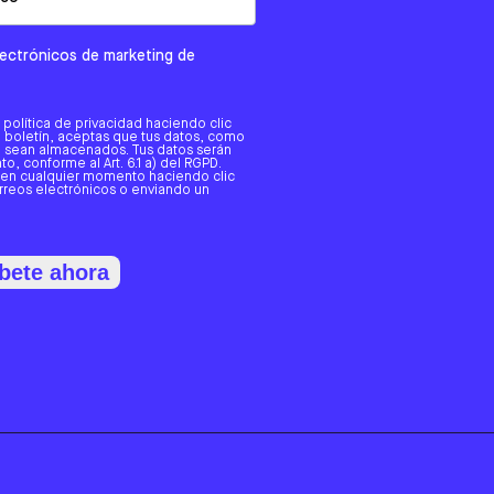
electrónicos de marketing de
a política de privacidad haciendo clic
tro boletín, aceptas que tus datos, como
o, sean almacenados. Tus datos serán
o, conforme al Art. 6.1 a) del RGPD.
 en cualquier momento haciendo clic
orreos electrónicos o enviando un
bete ahora