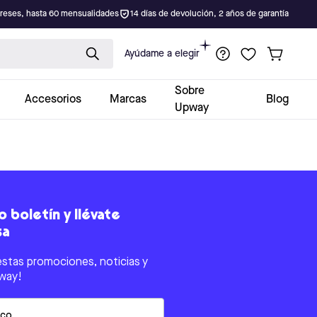
ereses, hasta 60 mensualidades
14 días de devolución, 2 años de garantía
Ayúdame a elegir
Sobre
Accesorios
Marcas
Blog
Upway
 boletín y llévate
sa
estas promociones, noticias y
way!