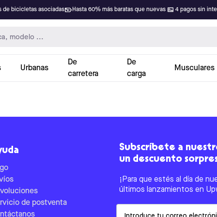
 de bicicletas asociadas
Hasta 60% más baratas que nuevas
4 pagos sin int
De
De
s
Urbanas
Musculares
carretera
carga
Subscríbete a nuestro
yuda
un descuento sorpre
go
víos
¡Para que estés al día de nu
últimos lanzamientos en Up
voluciones
rvicio de postventa
Email
ntáctanos