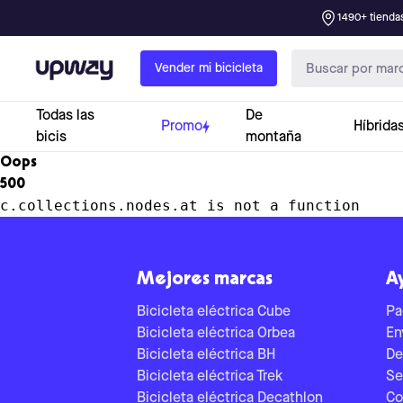
1490+ tiendas
Upway
Vender mi bicicleta
Todas las
De
Promo
Híbrida
bicis
montaña
Oops
500
c.collections.nodes.at is not a function
Mejores marcas
A
Bicicleta eléctrica Cube
Pa
Bicicleta eléctrica Orbea
En
Bicicleta eléctrica BH
De
Bicicleta eléctrica Trek
Se
Bicicleta eléctrica Decathlon
Co