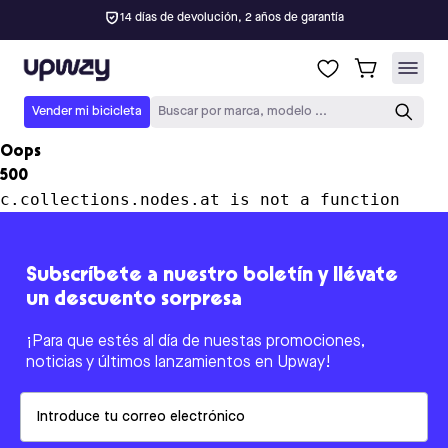
14 días de devolución, 2 años de garantía
Upway
Vender mi bicicleta
Buscar por marca, modelo ...
Oops
500
c.collections.nodes.at is not a function
Subscríbete a nuestro boletín y llévate
un descuento sorpresa
¡Para que estés al día de nuestas promociones,
noticias y últimos lanzamientos en Upway!
Email