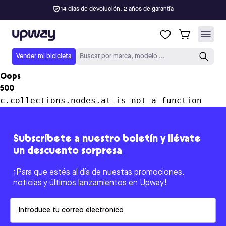
14 días de devolución, 2 años de garantía
Upway
Vender mi bicicleta
Buscar por marca, modelo ...
Oops
500
c.collections.nodes.at is not a function
Subscríbete a nuestro boletín y llévate
un descuento sorpresa
¡Para que estés al día de nuestas promociones,
noticias y últimos lanzamientos en Upway!
Email