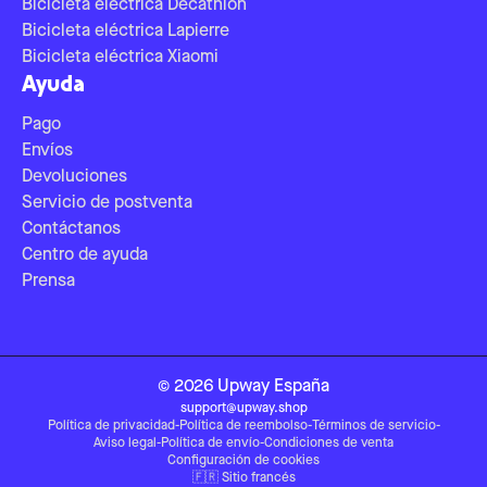
Bicicleta eléctrica Decathlon
Bicicleta eléctrica Lapierre
Bicicleta eléctrica Xiaomi
Ayuda
Pago
Envíos
Devoluciones
Servicio de postventa
Contáctanos
Centro de ayuda
Prensa
©
2026
Upway
España
support@upway.shop
Política de privacidad
-
Política de reembolso
-
Términos de servicio
-
Aviso legal
-
Política de envío
-
Condiciones de venta
Configuración de cookies
🇫🇷
Sitio francés