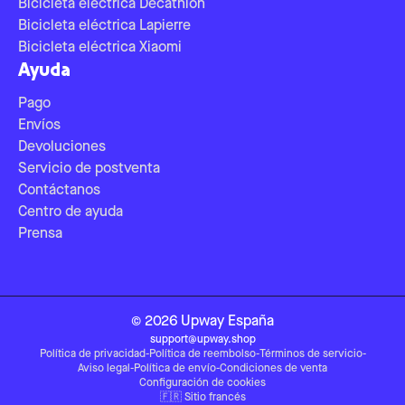
Bicicleta eléctrica Decathlon
Bicicleta eléctrica Lapierre
Bicicleta eléctrica Xiaomi
Ayuda
Pago
Envíos
Devoluciones
Servicio de postventa
Contáctanos
Centro de ayuda
Prensa
©
2026
Upway
España
support@upway.shop
Política de privacidad
-
Política de reembolso
-
Términos de servicio
-
Aviso legal
-
Política de envío
-
Condiciones de venta
Configuración de cookies
🇫🇷
Sitio francés