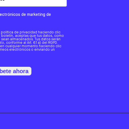
electrónicos de marketing de
a política de privacidad haciendo clic
tro boletín, aceptas que tus datos, como
o, sean almacenados. Tus datos serán
o, conforme al Art. 6.1 a) del RGPD.
 en cualquier momento haciendo clic
orreos electrónicos o enviando un
bete ahora