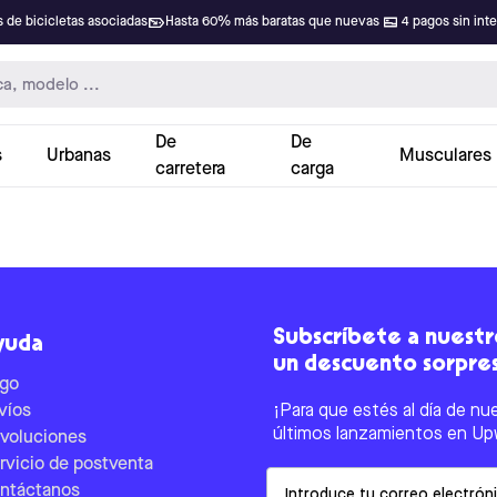
 de bicicletas asociadas
Hasta 60% más baratas que nuevas
4 pagos sin int
De
De
s
Urbanas
Musculares
carretera
carga
Subscríbete a nuestro
yuda
un descuento sorpre
go
víos
¡Para que estés al día de nu
últimos lanzamientos en Up
voluciones
rvicio de postventa
Email
ntáctanos