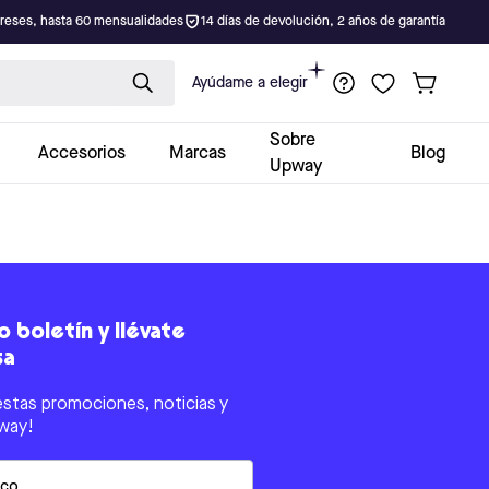
ereses, hasta 60 mensualidades
14 días de devolución, 2 años de garantía
Ayúdame a elegir
Sobre
Accesorios
Marcas
Blog
Upway
 boletín y llévate
sa
estas promociones, noticias y
way!