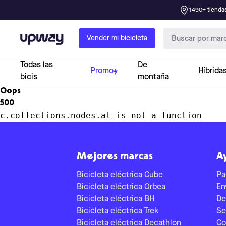
1490+ tiendas
Upway
Vender mi bicicleta
Todas las
De
Promo
Híbrida
bicis
montaña
Oops
500
c.collections.nodes.at is not a function
Mejores marcas
A
Bicicleta eléctrica Cube
Pa
Bicicleta eléctrica Orbea
En
Bicicleta eléctrica BH
De
Bicicleta eléctrica Trek
Se
Bicicleta eléctrica Decathlon
Co