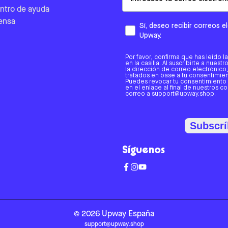
ntro de ayuda
ensa
Sí, deseo recibir correos 
Upway.
Por favor, confirma que has leído l
en la casilla. Al suscribirte a nues
la dirección de correo electrónic
tratados en base a tu consentimient
Puedes revocar tu consentimiento
en el enlace al final de nuestros c
correo a support@upway.shop.
Subscrí
Síguenos
©
2026
Upway
España
support@upway.shop