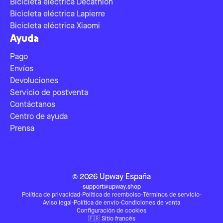
Bicicleta eléctrica Decathlon
Bicicleta eléctrica Lapierre
Bicicleta eléctrica Xiaomi
Ayuda
Pago
Envíos
Devoluciones
Servicio de postventa
Contáctanos
Centro de ayuda
Prensa
©
2026
Upway
España
support@upway.shop
Política de privacidad
-
Política de reembolso
-
Términos de servicio
-
Aviso legal
-
Política de envío
-
Condiciones de venta
Configuración de cookies
🇫🇷
Sitio francés