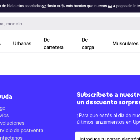
 de bicicletas asociadas
Hasta 60% más baratas que nuevas
4 pagos sin int
De
De
s
Urbanas
Musculares
carretera
carga
Subscríbete a nuestro
yuda
un descuento sorpre
go
víos
¡Para que estés al día de nu
últimos lanzamientos en Up
voluciones
rvicio de postventa
Email
ntáctanos