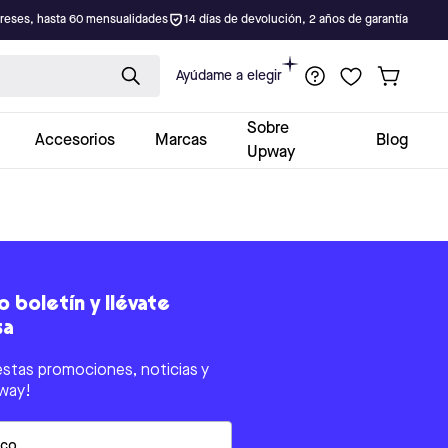
ereses, hasta 60 mensualidades
14 días de devolución, 2 años de garantía
Ayúdame a elegir
Sobre
Accesorios
Marcas
Blog
Upway
 boletín y llévate
sa
estas promociones, noticias y
way!