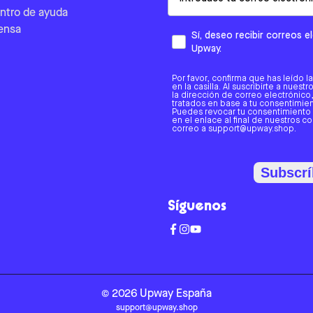
ntro de ayuda
ensa
Sí, deseo recibir correos 
Upway.
Por favor, confirma que has leído l
en la casilla. Al suscribirte a nues
la dirección de correo electrónic
tratados en base a tu consentimient
Puedes revocar tu consentimiento
en el enlace al final de nuestros c
correo a support@upway.shop.
Subscrí
Síguenos
©
2026
Upway
España
support@upway.shop