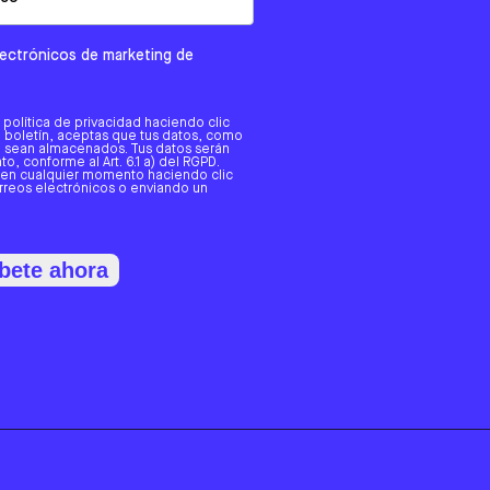
electrónicos de marketing de
a política de privacidad haciendo clic
tro boletín, aceptas que tus datos, como
o, sean almacenados. Tus datos serán
o, conforme al Art. 6.1 a) del RGPD.
 en cualquier momento haciendo clic
orreos electrónicos o enviando un
bete ahora