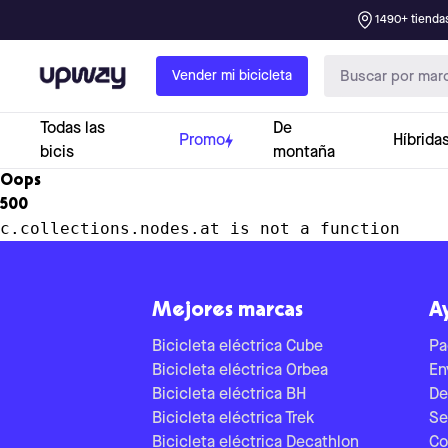
1490+ tiendas
Upway
Vender mi bicicleta
Todas las
De
Promo
Híbrida
bicis
montaña
Oops
500
c.collections.nodes.at is not a function
Mejores marcas
A
Bicicleta eléctrica Cube
Pa
Bicicleta eléctrica Orbea
En
Bicicleta eléctrica BH
De
Bicicleta eléctrica Trek
Se
Bicicleta eléctrica Decathlon
Co