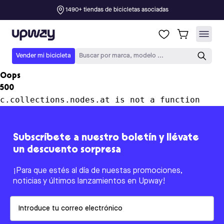
1490+ tiendas de bicicletas asociadas
Upway
Vender mi bicicleta
Buscar por marca, modelo ...
Oops
500
c.collections.nodes.at is not a function
Subscríbete a nuestro boletín y llévate
un descuento sorpresa
¡Para que estés al día de nuestas promociones,
noticias y últimos lanzamientos en Upway!
Email