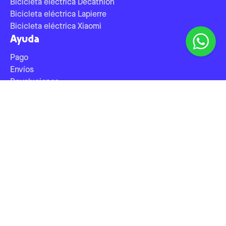
Bicicleta eléctrica Decathlon
Bicicleta eléctrica Lapierre
Bicicleta eléctrica Xiaomi
Ayuda
Pago
Envíos
Devoluciones
Servicio de postventa
Contáctanos
Centro de ayuda
Prensa
©
2026
Upway
España
support@upway.shop
Política de privacidad
-
Política de reembolso
-
Términos de servicio
-
Aviso legal
-
Política de envío
-
Condiciones de venta
Configuración de cookies
🇫🇷
Sitio francés