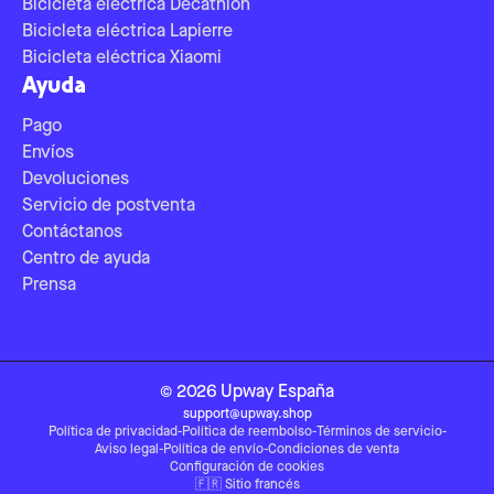
Bicicleta eléctrica Decathlon
Bicicleta eléctrica Lapierre
Bicicleta eléctrica Xiaomi
Ayuda
Pago
Envíos
Devoluciones
Servicio de postventa
Contáctanos
Centro de ayuda
Prensa
©
2026
Upway
España
support@upway.shop
Política de privacidad
-
Política de reembolso
-
Términos de servicio
-
Aviso legal
-
Política de envío
-
Condiciones de venta
Configuración de cookies
🇫🇷
Sitio francés