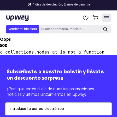
14 días de devolución, 2 años de garantía
Upway
Vender mi bicicleta
Buscar por marca, modelo ...
Oops
500
c.collections.nodes.at is not a function
Subscríbete a nuestro boletín y llévate
un descuento sorpresa
¡Para que estés al día de nuestas promociones,
noticias y últimos lanzamientos en Upway!
Email