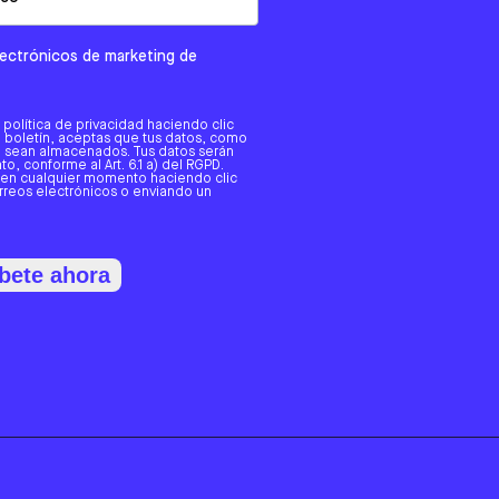
electrónicos de marketing de
a política de privacidad haciendo clic
tro boletín, aceptas que tus datos, como
o, sean almacenados. Tus datos serán
o, conforme al Art. 6.1 a) del RGPD.
 en cualquier momento haciendo clic
orreos electrónicos o enviando un
bete ahora