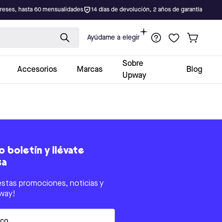
ereses, hasta 60 mensualidades
14 días de devolución, 2 años de garantía
Ayúdame a elegir
Sobre
Accesorios
Marcas
Blog
Upway
 boletín y llévate
sa
estas promociones, noticias y
way!