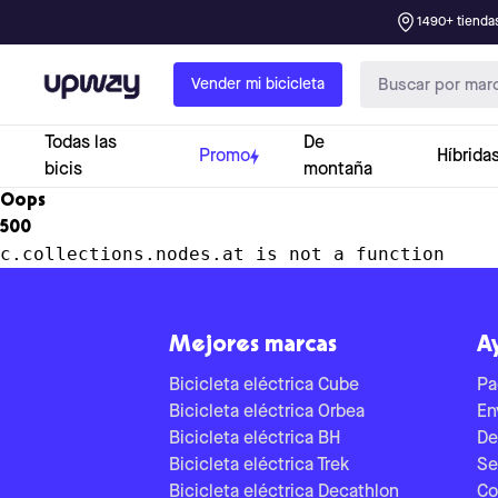
1490+ tiendas
Upway
Vender mi bicicleta
Todas las
De
Promo
Híbrida
bicis
montaña
Oops
500
c.collections.nodes.at is not a function
Mejores marcas
A
Bicicleta eléctrica Cube
Pa
Bicicleta eléctrica Orbea
En
Bicicleta eléctrica BH
De
Bicicleta eléctrica Trek
Se
Bicicleta eléctrica Decathlon
Co