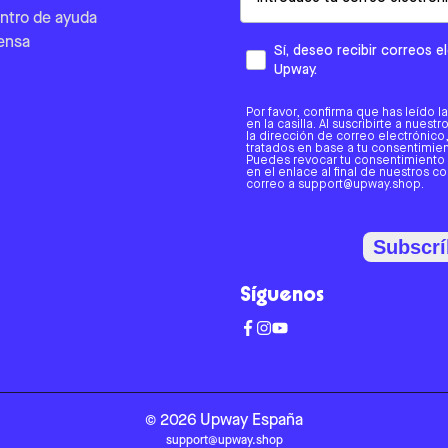
ntro de ayuda
ensa
Sí, deseo recibir correos 
Upway.
Por favor, confirma que has leído l
en la casilla. Al suscribirte a nues
la dirección de correo electrónic
tratados en base a tu consentimient
Puedes revocar tu consentimiento
en el enlace al final de nuestros c
correo a support@upway.shop.
Subscrí
Síguenos
©
2026
Upway
España
support@upway.shop