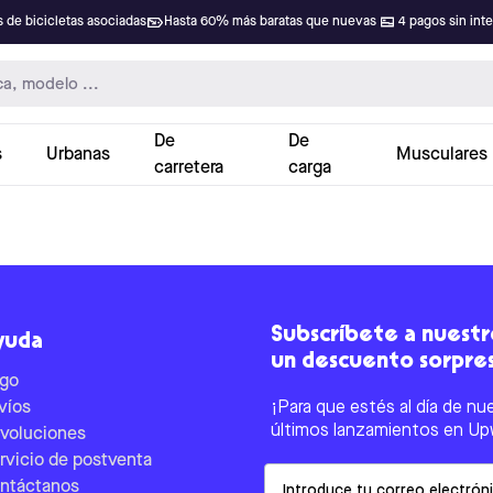
 de bicicletas asociadas
Hasta 60% más baratas que nuevas
4 pagos sin int
De
De
s
Urbanas
Musculares
carretera
carga
Subscríbete a nuestro
yuda
un descuento sorpre
go
víos
¡Para que estés al día de nu
últimos lanzamientos en Up
voluciones
rvicio de postventa
Email
ntáctanos